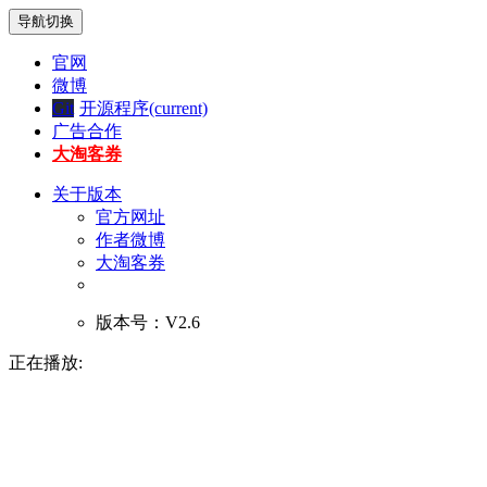
导航切换
官网
微博
Git
开源程序
(current)
广告合作
大淘客券
关于版本
官方网址
作者微博
大淘客券
版本号：V2.6
正在播放: