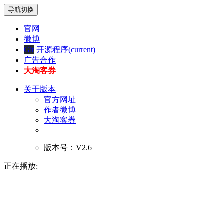
导航切换
官网
微博
Git
开源程序
(current)
广告合作
大淘客券
关于版本
官方网址
作者微博
大淘客券
版本号：V2.6
正在播放: