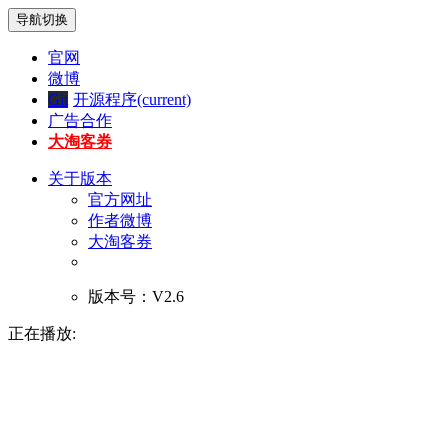
导航切换
官网
微博
Git
开源程序
(current)
广告合作
大淘客券
关于版本
官方网址
作者微博
大淘客券
版本号：V2.6
正在播放: