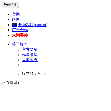
导航切换
官网
微博
Git
开源程序
(current)
广告合作
大淘客券
关于版本
官方网址
作者微博
大淘客券
版本号：V2.6
正在播放: