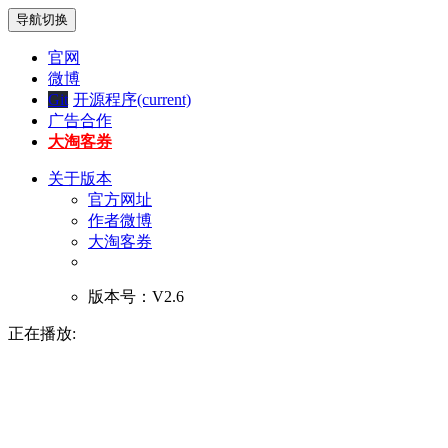
导航切换
官网
微博
Git
开源程序
(current)
广告合作
大淘客券
关于版本
官方网址
作者微博
大淘客券
版本号：V2.6
正在播放: