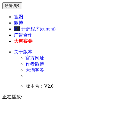
导航切换
官网
微博
Git
开源程序
(current)
广告合作
大淘客券
关于版本
官方网址
作者微博
大淘客券
版本号：V2.6
正在播放: