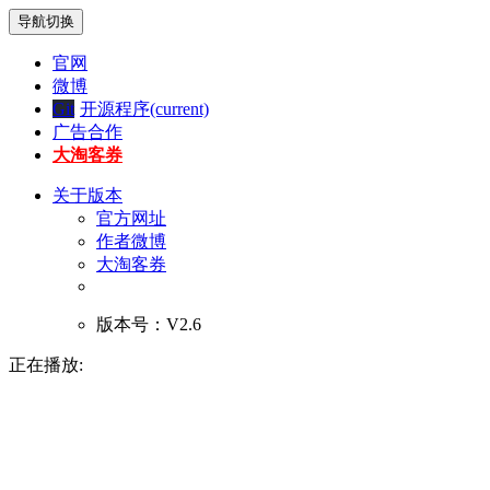
导航切换
官网
微博
Git
开源程序
(current)
广告合作
大淘客券
关于版本
官方网址
作者微博
大淘客券
版本号：V2.6
正在播放: